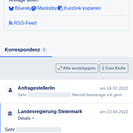
Auswertungen der Daten welches über das Formular
Bluesky
Mastodon
Kurzlink kopieren
"Impfausnahme - Ansuchen" eingegeben werden?
Auf welcher Rechtsgrundlage werden die im Formular
RSS-Feed
"Impfausnahme - Ansuchen" eingebenen Daten mit dem
österreichischen Adressregister abegeglichen?
Korrespondenz
2
Alle ausklappen
Zum Ende
Anfragesteller/in
am 16.02.2022
Sehr
geehrteAntragsteller/in
Hiermit beantrage ich gem §§ 2,3 Steiermärkisches Auskunftspflichtgesetz die Erteilu…
Landesregierung Steiermark
am 13.04.2022
Details
Sehr 
geehrtAntragsteller/in