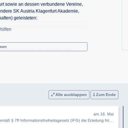
furt sowie an dessen verbundene Vereine,
ndere SK Austria Klagenfurt Akademie,
ften) geleisteten:
hilfen
esen
Leistungen seitens des Landes oder
 Rechtsgrundlage
tändiger Abteilung/Referat, Förderzweck
AC (RZ Pellets WAC)
Alle ausklappen
Zum Ende
h betreffend den Wolfsberger AC sowie
ärnten) und verbundene Gesellschaften,
am 16. Mai
igungsgesellschaften
ß § 7ff Informationsfreiheitsgesetz (IFG) die Erteilung folgender In…
chaften, an denen das Land Kärnten direkt