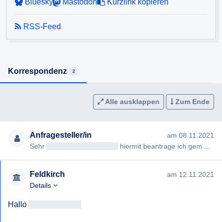
Bluesky
Mastodon
Kurzlink kopieren
RSS-Feed
Korrespondenz
2
Alle ausklappen
Zum Ende
Anfragesteller/in
am 08.11.2021
Sehr
geehrteAntragsteller/in
hiermit beantrage ich gem Auskunftsgesetz die Erteilung folgender Auskunft: Ich bit…
Feldkirch
am 12.11.2021
Details
Hallo 
Antragsteller/in