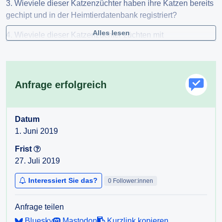
3. Wieviele dieser Katzenzüchter haben ihre Katzen bereits
gechipt und in der Heimtierdatenbank registriert?
Alles lesen
4. Wieviele dieser Katzenzüchter züchten mit
Freigängerkatzen?
4a. Wie hoch ist die Zahl der Katzen die Freigänger sind
und zur Zucht gemeldet sind?
Anfrage erfolgreich
Datum
1. Juni 2019
Frist
27. Juli 2019
Interessiert Sie das?
0 Follower:innen
Anfrage teilen
Bluesky
Mastodon
Kurzlink kopieren