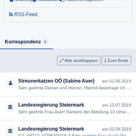
RSS-Feed
Korrespondenz
5
Alle ausklappen
Zum Ende
Streunerkatzen OÖ (Sabine Auer)
am 01.06.2019
Sehr geehrte Damen und Herren, Hiermit beantrage ich gem §§ 2,3 Steiermärkisches Auskunftspflichtgesetz die Erte…
Landesregierung Steiermark
am 12.07.2019
Sehr geehrte Frau Auer! Namens der Abteilung 13 Umwelt und Raumordnung darf ich den Erhalt Ihres Schreibens mit d…
Landesregierung Steiermark
am 02.08.2019
GZ: ABT13-107963/2019-3 Sehr geehrte Frau Auer! Die Abteilung 13 Umwelt und Raumordnung des Amtes der Steiermärk…