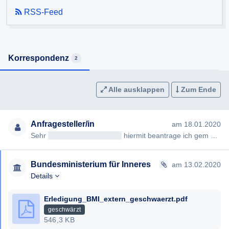
Personenkreis gibt, nicht aber für die Zivilbevölkerung:
RSS-Feed
Was ist der Grund dafür, dass nur für einen bestimmten
Personenkreis vorgesorgt wird und was ist die
Rechtsgrundlage dafür?
Korrespondenz
2
Alle ausklappen
Zum Ende
Anfragesteller/in
am 18.01.2020
Sehr
geehrteAntragsteller/in
hiermit beantrage ich gem §§ 2, 3 AuskunftspflichtG die Erteilung folgender Auskunft…
Bundesministerium für Inneres
am 13.02.2020
Details
Erledigung_BMI_extern_geschwaerzt.pdf
geschwärzt
546,3 KB