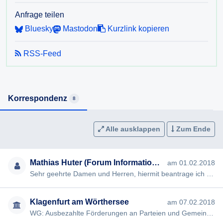
Anfrage teilen
Bluesky
Mastodon
Kurzlink kopieren
RSS-Feed
Korrespondenz
8
Alle ausklappen
Zum Ende
Mathias Huter (Forum Informationsfreiheit)
am 01.02.2018
Sehr geehrte Damen und Herren, hiermit beantrage ich gem § 2 K-ISG die Erteilung folgender Auskunft: Können Sie…
Klagenfurt am Wörthersee
am 07.02.2018
WG: Ausbezahlte Förderungen an Parteien und Gemeinderatsclubs 2016 Sorry, ich habe mich vorhin bei Ihrer e-mail Ad…