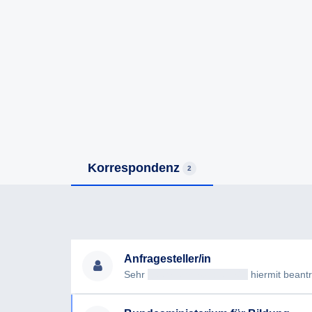
Korrespondenz
2
Anfragesteller/in
Sehr
geehrteAntragsteller/in
hiermit beantrag