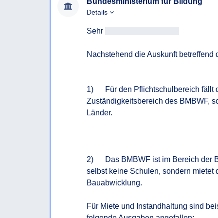
Bundesministerium für Bildung
Details
Sehr 
geehrtAntragsteller/in
Nachstehend die Auskunft betreffend 
1)      Für den Pflichtschulbereich fällt
Zuständigkeitsbereich des BMBWF, so
Länder.

2)      Das BMBWF ist im Bereich der 
selbst keine Schulen, sondern mietet d
Bauabwicklung.

Für Miete und Instandhaltung sind be
folgende Ausgaben angefallen:
