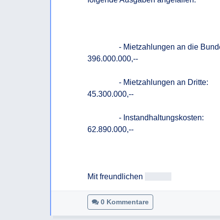
                - Mietzahlungen an die Bundesimmobiliengesellschaft (BIG):      rd. € 
396.000.000,--

                - Mietzahlungen an Dritte:                                                                          rd. €   
45.300.000,--

                - Instandhaltungskosten:                                                                            rd. €   
62.890.000,--

Mit freundlichen 
Grüßen
0 Kommentare