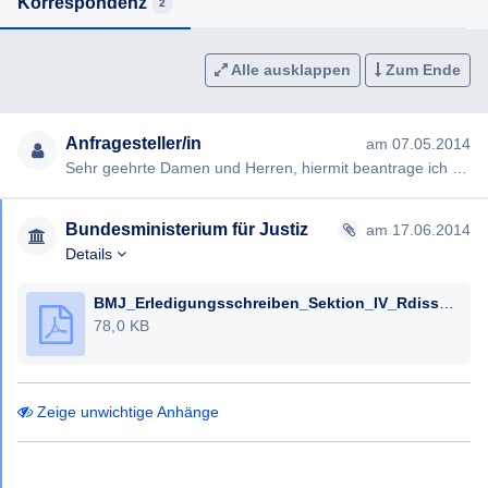
Korrespondenz
2
Alle ausklappen
Zum Ende
Anfragesteller/in
am 07.05.2014
Sehr geehrte Damen und Herren, hiermit beantrage ich gem §§ 2, 3 AuskunftspflichtG die Erteilung folgender Ausku…
Bundesministerium für Justiz
am 17.06.2014
Details
BMJ_Erledigungsschreiben_Sektion_IV_Rdisser_BMJ-S20.003_0001-IV_3_2014_17.06.2014_Gnther_Koppendorfer.pdf
78,0 KB
Zeige unwichtige Anhänge