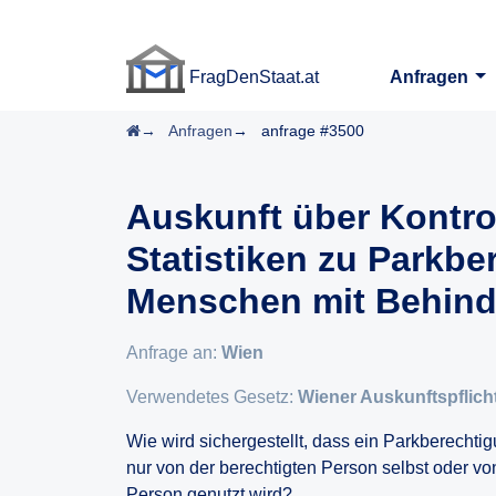
FragDenStaat.at
Anfragen
FragDenStaat.at
Startseite
Anfragen
anfrage #3500
Auskunft über Kontr
Statistiken zu Parkbe
Menschen mit Behin
Anfrage an:
Wien
Verwendetes Gesetz:
Wiener Auskunftspflich
Wie wird sichergestellt, dass ein Parkberecht
nur von der berechtigten Person selbst oder von
Person genutzt wird?