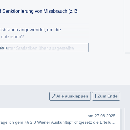
Sanktionierung von Missbrauch (z. B.
issbrauch angewendet, um die
u entziehen?
esen
isierter Statistiken über ausgestellte
ere nach:
ahrzeugtyp, Alter der Berechtigten,
 Prüf- und Kontrollmechanismen sowie um die
Alle ausklappen
Zum Ende
am 27.08.2025
e ich gem §§ 2,3 Wiener Auskunftspflichtgesetz die Erteilung folgend…