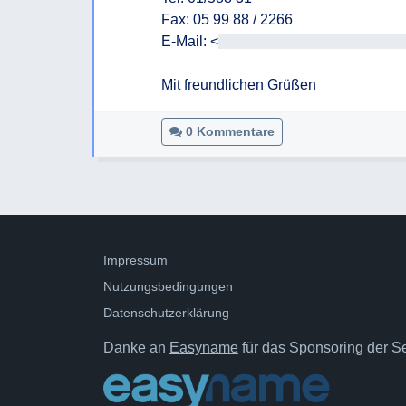
Fax: 05 99 88 / 2266

E-Mail: <
<E-Mail-Adresse>><mailto:<
Mit freundlichen Grüßen
0 Kommentare
Impressum
Nutzungsbedingungen
Datenschutzerklärung
Danke an
Easyname
für das Sponsoring der Ser