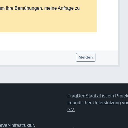
 um Ihre Bemühungen, meine Anfrage zu 
Melden
FragDenStaat.at ist ein Proje
freundlicher Unterstützung v
e.V.
ver-Infrastruktur.