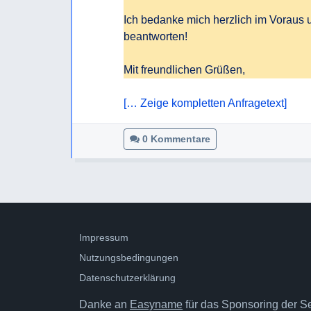
Ich bedanke mich herzlich im Voraus
beantworten!

Mit freundlichen Grüßen,
[… Zeige kompletten Anfragetext]
0 Kommentare
Impressum
Nutzungsbedingungen
Datenschutzerklärung
Danke an
Easyname
für das Sponsoring der Ser