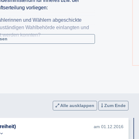
esministerium für Inneres bzw. der
serteilung vorliegen:
 Wählerinnen und Wählern abgeschickte
zuständigen Wahlbehörde einlangten und
gt werden konnten?
esen
ffnet, beschädigt oder in ähnlichem
ig gezählt werden konnten?
n an Wahlberechtigte in Ländern
 Wieviele Auslandsösterreicher in Ländern
 den entsprechenden Wahlgängen
 Bemühungen, meine Anfrage zu
Alle ausklappen
Zum Ende
eiheit)
am 01.12.2016