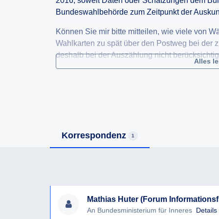
2016, soweit Daten oder Schätzungen dem Bund
Bundeswahlbehörde zum Zeitpunkt der Auskunft
Können Sie mir bitte mitteilen, wie viele von
Wahlkarten zu spät über den Postweg bei der 
deshalb bei der Auszählung nicht berücksichti
Alles l
Wieviele Wahlkarten sind bei Wahlbehörden geö
Zustand eingelangt, so dass sie nicht als gült
Wieviele Wahlkarten wurden von den Gemeinde
außerhalb der Europäischen Union verschickt?
außerhalb der Europäischen Union waren bei
Korrespondenz
1
wahlberechtigt?
Ich bedanke mich herzlich im Voraus um Ihre
beantworten!
Mit freundlichen Grüßen,
Mathias Huter (Forum Informationsfr
An Bundesministerium für Inneres
Details