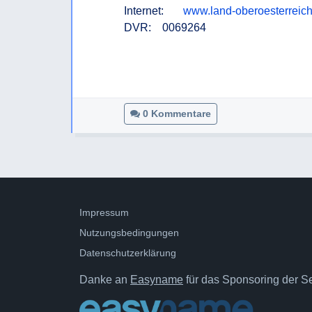
Internet:       
www.land-oberoesterreich
DVR:    0069264

0 Kommentare
Impressum
Nutzungsbedingungen
Datenschutzerklärung
Danke an
Easyname
für das Sponsoring der Ser