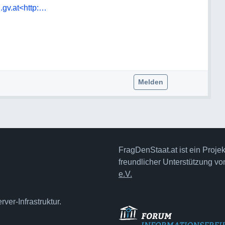
.gv.at<http:…
Melden
FragDenStaat.at ist ein Proje
freundlicher Unterstützung v
e.V.
ver-Infrastruktur.