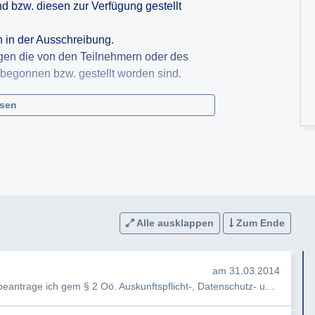
d bzw. diesen zur Verfügung gestellt
n in der Ausschreibung.
ngen die von den Teilnehmern oder des
begonnen bzw. gestellt worden sind.
esen
der zu liefernden Ware bzw.
Alle ausklappen
Zum Ende
am 31.03.2014
Sehr geehrte Damen und Herren, Hiermit beantrage ich gem § 2 Oö. Auskunftspflicht-, Datenschutz- und Information…