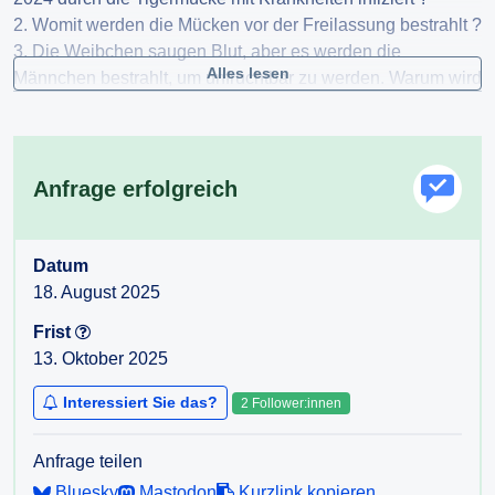
2. Womit werden die Mücken vor der Freilassung bestrahlt ?
3. Die Weibchen saugen Blut, aber es werden die
Alles lesen
Männchen bestrahlt, um unfruchtbar zu werden. Warum wird
nicht die Fruchtbarkeit der Weibchen direkt "bekämpft", die
ja zwischenzeitlich weiter stechen und Krankheiten
übertragen können ?
4. Von wem wurde das Projekt finanziert, initiiert, welche
Anfrage erfolgreich
Interessensgruppen und Personen stehen dahinter ?
Datum
18. August 2025
Frist
13. Oktober 2025
Interessiert Sie das?
2 Follower:innen
Anfrage teilen
Bluesky
Mastodon
Kurzlink kopieren