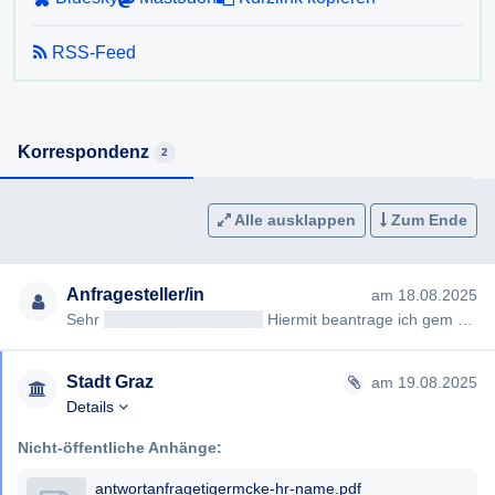
RSS-Feed
Korrespondenz
2
Alle ausklappen
Zum Ende
Anfragesteller/in
am 18.08.2025
Sehr
geehrteAntragsteller/in
Hiermit beantrage ich gem §§ 2,3 Steiermärkisches Auskunftspflichtgesetz die Erteilu…
Stadt Graz
am 19.08.2025
Details
Nicht-öffentliche Anhänge:
antwortanfragetigermcke-hr-name.pdf