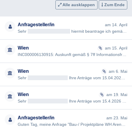
Alle ausklappen
Zum Ende
Anfragesteller/in
am 14. April
Sehr
geehrteAntragsteller/in
hiermit beantrage ich gemäß § 7ff Informationsfreiheitsgesetz (IFG) die Erteilung fo…
Wien
am 15. April
INC000006130915: Auskunft gemäß § 7ff Informationsfreiheitsgesetz Sehr
Wien
am 6. Mai
Sehr
geehrtAntragsteller/in
Ihre Anträge vom 15.04.2026 richten sich auf Informationen zu einem konkreten Projekt…
Wien
am 19. Mai
Sehr
geehrtAntragsteller/in
Ihre Anträge vom 15.4.2026 wurden bereits fristgerecht beantwortet. Wir verweisen di…
Anfragesteller/in
am 23. Mai
Guten Tag, meine Anfrage "Bau-/ Projektpläne WH Arena" vom 14.04.2026 (#4708) wurde von Ihnen nicht in der gesetz…