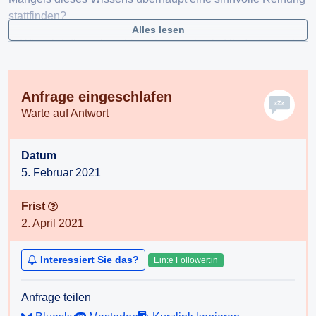
stattfinden?
Alles lesen
2. Wie wird die weitere Vorgehensweise in Niederösterreich
mit den Anmeldungen sein? Wie lange werden diese
gespeichert und in welcher Reihenfolge werden die
Angemeldeten zu einer Impfung "aufgerufen" werden?
Anfrage eingeschlafen
Offenbar gibt es ja keine Strategie, zuerst besonders
Warte auf Antwort
vulnerable Menschen zu impfen. Welche Strategie wird da
verfolgt?
Datum
5. Februar 2021
3. Hat das Land Niederösterreich ein eigenes Team aus
BeraterInnen, die helfen sollen, die Coronakrise zu
Frist
managen? Wenn ja, aus welchen Personen besteht dieses
2. April 2021
Gremium und falls nein: Warum hat man sich dagegen
entschieden?
Interessiert Sie das?
Ein:e Follower:in
4. Warum gibt es in Niederösterreich kein einheitliches
Testangebot, wie es das beispielsweise in Wien der Fall
Anfrage teilen
ist? Warum wird BewohnerInnen mancher Bezirke