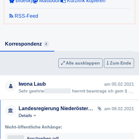
Bluesky
Mastodon
Kurzlink kopieren
dahingehend ein besseres Angebot gemacht? Wird es
Bestrebungen geben, von Seiten des Landes das
RSS-Feed
Testangebot auszubauen?
Korrespondenz
2
Alle ausklappen
Zum Ende
Iwona Laub
am 05.02.2021
Sehr geehrte
<< Anrede >>
hiermit beantrage ich gem § 3 NÖ Auskunftsgesetz die Erteilung folgender Auskunft: 1. D…
Landesregierung Niederösterreich
am 08.02.2021
Details
Nicht-öffentliche Anhänge:
Anschreiben.pdf