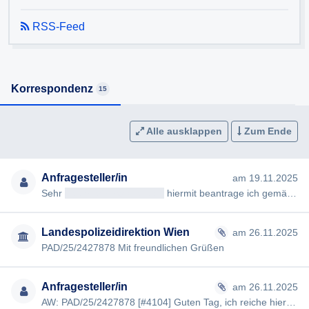
RSS-Feed
Korrespondenz
15
Alle ausklappen
Zum Ende
Anfragesteller/in
am 19.11.2025
Sehr
geehrteAntragsteller/in
hiermit beantrage ich gemäß § 7ff Informationsfreiheitsgesetz (IFG) die Erteilung fo…
Landespolizeidirektion Wien
am 26.11.2025
PAD/25/2427878 Mit freundlichen Grüßen
Anfragesteller/in
am 26.11.2025
AW: PAD/25/2427878 [#4104] Guten Tag, ich reiche hiermit die geforderten Daten nach. Mit freundlichen Grüßen