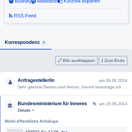
Bluesky
Mastodon
Kurzlink kopieren
RSS-Feed
Korrespondenz
2
Alle ausklappen
Zum Ende
Anfragesteller/in
am 06.06.2014
Sehr geehrte Damen und Herren, hiermit beantrage ich gem §§ 2, 3 AuskunftspflichtG die Erteilung folgender Ausku…
Bundesministerium für Inneres
am 20.06.2014
Details
Nicht-öffentliche Anhänge: