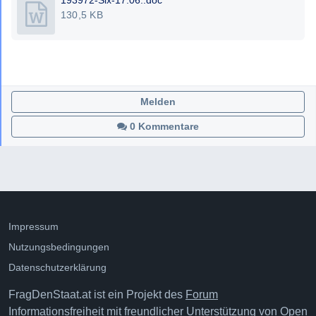
193972-Six-17.06..doc
130,5 KB
Melden
0 Kommentare
Impressum
Nutzungsbedingungen
Datenschutzerklärung
FragDenStaat.at ist ein Projekt des
Forum
Informationsfreiheit
mit freundlicher Unterstützung von
Open