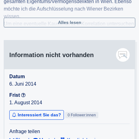
gesamten Eigentums/Vermögensdelikten in Wien. Ebenso
möchte ich die Aufschlüsselung nach Wiener Bezirken
wissen.
Alles lesen
Um eine eventuelle Kausalität bzw Korrelation untersuchen
zu können, möchte ich außerdem die Entwicklung der
Anzahl der genehmigten aufgestellten Automaten
(Einzelaufstellung + Hallen, ohne Casinos) seit 2000,
aufgeschlüsselt nach Bezirken, wissen.
Information nicht vorhanden
Datum
6. Juni 2014
Frist
1. August 2014
Interessiert Sie das?
0 Follower:innen
Anfrage teilen