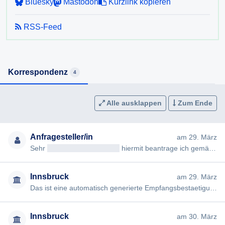
Bluesky
Mastodon
Kurzlink kopieren
RSS-Feed
Korrespondenz
4
Alle ausklappen
Zum Ende
Anfragesteller/in
am 29. März
Sehr
geehrteAntragsteller/in
hiermit beantrage ich gemäß § 7ff Informationsfreiheitsgesetz (IFG) die Erteilung fo…
Innsbruck
am 29. März
Das ist eine automatisch generierte Empfangsbestaetigung durch das E-Mailsystem der Stadt Innsbruck. Ihr E-Mail w…
Innsbruck
am 30. März