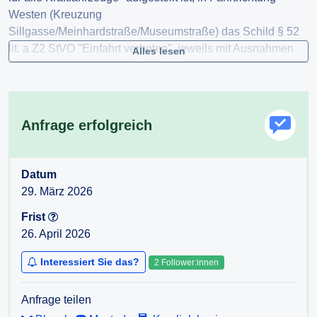
Westen (Kreuzung
Sillgasse/Meinhardstraße/Museumstraße) das Schild § 52
lit. a Z2 StVO "Einfahrt verboten", jeweils mit Ausnahmen
Alles lesen
für Öffis, Taxis und Fahrradfahrer
- Klarstellung, ob Fahrzeuge des öffentlichen Dienstes iSd
§26a StVO, insbesondere die Rettung außerhalb von
Anfrage erfolgreich
Einsatzfahrten, diese Straße befahren dürfen (da §26a Abs
1a nur das Befahren bei "Einfahrt verboten" regelt, nicht
aber bei "Fahrverbot für alle Kraftfahrzeuge")
Datum
Vielen Dank!
29. März 2026
Frist
26. April 2026
Interessiert Sie das?
2 Follower:innen
Anfrage teilen