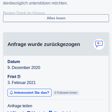
diesbezüglich unterstützen möchten.
Besten Dank im Voraus.
Alles lesen
https://www.speisenverteilung.info/cove…
customer services
Krise hin oder her. Wir schützen Sie. Zu jeder Zeit.
Anfrage wurde zurückgezogen
fa. speisenverteilung > shop (CaterServe-Profi)
KOCHEN & LOGISTIK GmbH
Fachhandel & Ausstattung
Datum
[Partner der BBG Bundesbeschaffung GmbH Wien]
9. Dezember 2020
Frist
Schutzausrüstung > shop
3. Februar 2021
Herzfeldergasse 6/Top 1
Interessiert Sie das?
0 Follower:innen
<< Adresse entfernt >>
Tel. +43 (0)2236-864515
Anfrage teilen
Fax. +43 (0)2236-864515-20