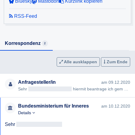
Bluesky
Mastodon
Kurzlink kopieren
<<E-Mail-Adresse>>
www.speisenverteilung.info
RSS-Feed
Korrespondenz
2
Alle ausklappen
Zum Ende
Anfragesteller/in
am 09.12.2020
Sehr
geehrteAntragsteller/in
hiermit beantrage ich gem §§ 2, 3 AuskunftspflichtG die Erteilung folgender Auskunft…
Bundesministerium für Inneres
am 10.12.2020
Details
Sehr 
geehrtAntragsteller/in