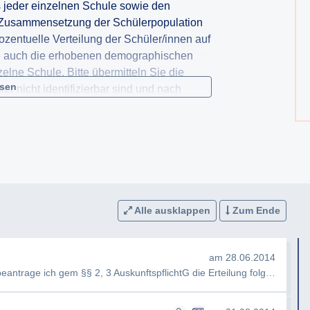
s jeder einzelnen Schule sowie den
 Zusammensetzung der Schülerpopulation
ozentuelle Verteilung der Schüler/innen auf
e auch die erhobenen demographischen
lne Schule. Bitte übermitteln Sie die
esen
r nicht identifizierbar sind und nach
ttels eines
erden können.
Alle ausklappen
Zum Ende
am 28.06.2014
Sehr geehrte Damen und Herren, hiermit beantrage ich gem §§ 2, 3 AuskunftspflichtG die Erteilung folgender Ausku…