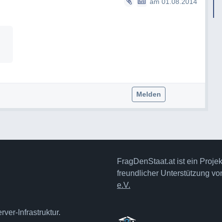
am 01.08.2014
Melden
FragDenStaat.at ist ein Proje
freundlicher Unterstützung v
e.V.
ver-Infrastruktur.