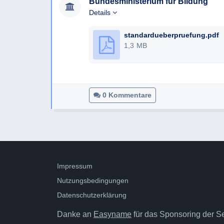
Bundesministerium für Bildung
Details
standardueberpruefung.pdf
1,3 MB
0 Kommentare
Impressum
Nutzungsbedingungen
Datenschutzerklärung
Danke an
Easyname
für das Sponsoring der Ser