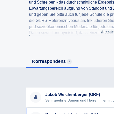
und Schreiben - das durchschnittliche Ergebni
Erwartungsbereich aufgrund von Standort und
und geben Sie bitte auch für jede Schule die pr
die GERS-Referenzniveaus an. Inkludieren Si
und sozioökonomischen Merkmale für jede einze
Alles l
Daten soweit anonymisiert, dass einzelne Schüle
Möglichkeit in digitaler Form, sodass die sie mi
Tabellenkalkulationsprogrammes verarbeitet w
Korrespondenz
2
Jakob Weichenberger (ORF)