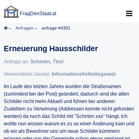
FragDenStaat.at
FragDenStaat.at
Startseite
Anfragen
anfrage #4301
Erneuerung Hausschilder
Anfrage an:
Schmirn, Tirol
Verwendetes Gesetz:
Informationsfreiheitsgesetz
Im Laufe des letzten Jahres wurden die Straßenamen
(zumindest bei der Post) geändert, dadurch sind die alten
Schilder nicht mehr Aktuell und führen bei anderen
Zustellern zu Verwirrung (Addressen konnte nicht gefunden
werden) da noch das Schild mit "Schmirn xxx" hängt. Ich
wollte nun wissen warum es zu so einer Änderung kam und
ob wir als Bewohner uns um neue Schilder kümmern
müssen oder von der Gemeinde schon etwas geplannt ist.