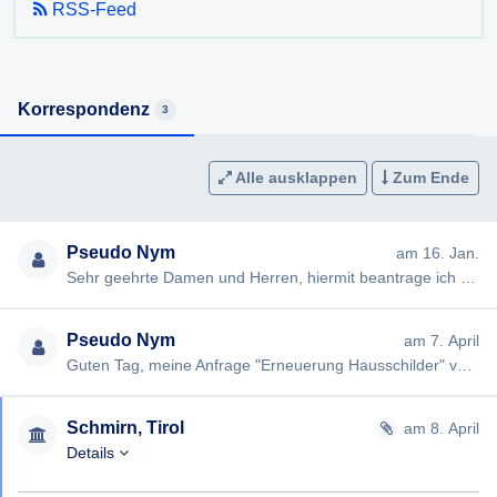
RSS-Feed
Korrespondenz
3
Alle ausklappen
Zum Ende
Pseudo Nym
am 16. Jan.
Sehr geehrte Damen und Herren, hiermit beantrage ich gemäß § 7ff Informationsfreiheitsgesetz (IFG) die Erteilung …
Pseudo Nym
am 7. April
Guten Tag, meine Anfrage "Erneuerung Hausschilder" vom 12.01.2026 (#4301) wurde von Ihnen nicht in der gesetzlich…
Schmirn, Tirol
am 8. April
Details