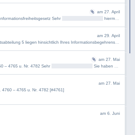
am 27. April
nformationsfreiheitsgesetz Sehr
geehrtAntragsteller/in
hiermit möchten wir…
am 29. April
abteilung 5 liegen hinsichtlich Ihres Informationsbegehrens vom 25. …
am 27. Mai
60 – 4765 u. Nr. 4782 Sehr
geehrtAntragsteller/in
Sie haben am 25.04.2026 …
am 27. Mai
 4760 – 4765 u. Nr. 4782 [#4761]
am 6. Juni