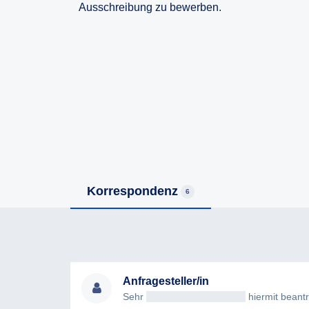
Ausschreibung zu bewerben.
Korrespondenz
6
Anfragesteller/in
Sehr
geehrteAntragsteller/in
hiermit beantrag