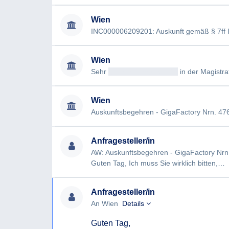
Wien
INC000006209201: Auskunft gemäß § 7ff I
Wien
Sehr
geehrtAntragsteller/in
in der Magistrats
Wien
Auskunftsbegehren - GigaFactory Nrn. 47
Anfragesteller/in
AW: Auskunftsbegehren - GigaFactory Nrn.
Guten Tag, Ich muss Sie wirklich bitten,…
Anfragesteller/in
An Wien
Details
Guten Tag,
