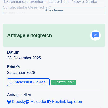
“Extremismusprävention macht Schule II“ sowie „Starke
Schule, starke Gesellschaft“
Alles lesen
Im Jahr 2023
Im Jahr 2024
Im Jahr 2025
Förderungen bzw. Subventionen erhalten haben.
Anfrage erfolgreich
Bitte senden Sie mir die Informationen per E-Mail innerhalb
der gesetzlichen Frist zu.
Datum
Vielen Dank!
28. Dezember 2025
Frist
25. Januar 2026
Interessiert Sie das?
2 Follower:innen
Anfrage teilen
Bluesky
Mastodon
Kurzlink kopieren