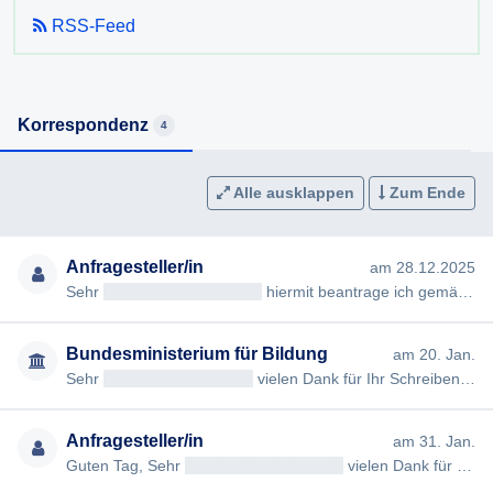
RSS-Feed
Korrespondenz
4
Alle ausklappen
Zum Ende
Anfragesteller/in
am 28.12.2025
Sehr
geehrteAntragsteller/in
hiermit beantrage ich gemäß § 7ff Informationsfreiheitsgesetz (IFG) die Erteilung fo…
Bundesministerium für Bildung
am 20. Jan.
Sehr
geehrtAntragsteller/in
vielen Dank für Ihr Schreiben an das Bürger/innenservice des Bundesministeriums für B…
Anfragesteller/in
am 31. Jan.
Guten Tag, Sehr
geehrteAntragsteller/in
vielen Dank für Ihre Antwort. Hiermit beantrage ich ergänzend gemäß de…