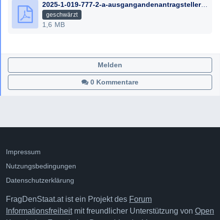
2025-1-019-777-2-a-ausgangandenantragsteller-22-12-2025-namename_geschwaerzt.pdf
geschwärzt
1,6 MB
Melden
0 Kommentare
Impressum
Nutzungsbedingungen
Datenschutzerklärung
FragDenStaat.at ist ein Projekt des
Forum
Informationsfreiheit
mit freundlicher Unterstützung von
Open