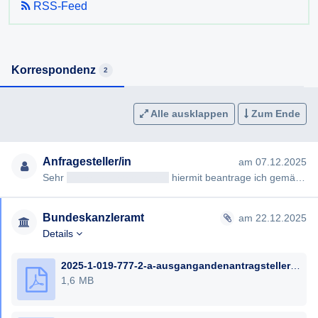
RSS-Feed
Korrespondenz
2
Alle ausklappen
Zum Ende
Anfragesteller/in
am 07.12.2025
Sehr
geehrteAntragsteller/in
hiermit beantrage ich gemäß § 7ff Informationsfreiheitsgesetz (IFG) die Erteilung fo…
Bundeskanzleramt
am 22.12.2025
Details
2025-1-019-777-2-a-ausgangandenantragsteller-22-12-2025-namename-geschwaerzt-1.pdf
1,6 MB