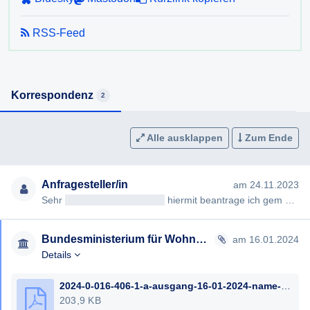
RSS-Feed
Korrespondenz
2
Alle ausklappen
Zum Ende
Anfragesteller/in
am 24.11.2023
Sehr
geehrteAntragsteller/in
hiermit beantrage ich gem §§ 2, 3 AuskunftspflichtG die Erteilung folgender Auskunft…
Bundesministerium für Wohnen, Kunst, Kultur, Medien und Sport
am 16.01.2024
Details
2024-0-016-406-1-a-ausgang-16-01-2024-name-name.pdf
203,9 KB