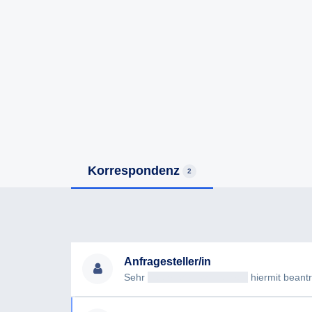
Korrespondenz
2
Anfragesteller/in
Sehr
geehrteAntragsteller/in
hiermit beantrag