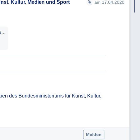
st, Kultur, Medien und Sport
am 17.04.2020
2020-0.216.007-1-A_-_Antwortschreiben_17.04.2020_NAME_NAME.pdf
ben des Bundesministeriums für Kunst, Kultur, 
Melden