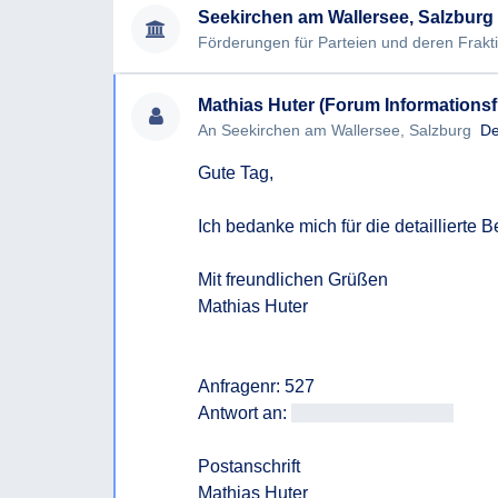
4) Gibt es Förderungen der Gemeinde für Bild
Seekirchen am Wallersee, Salzburg
Parteien? Falls ja, bitte ich um eine Aufstellu
und Einrichtung heruntergebrochen, für die Jah
bitte ich um den Titel, unter dem die entsprech
Mathias Huter (Forum Informationsfr
5) Sind bezüglich den oben beschriebenen Be
An Seekirchen am Wallersee, Salzburg
De
geplant oder bereits beschlossen?
Gute Tag, 

Für den Fall der (teilweisen) Verweigerung der
beantrage ich die Ausstellung eines Beschei
Ich bedanke mich für die detaillierte 
anfallen, bitte ich um vorherige Absprache.
Mit freundlichen Grüßen

Mit freundlichen Grüßen,
Mathias Huter

Anfragenr: 527

Antwort an: 
<<E-Mail-Adresse>>
Postanschrift
