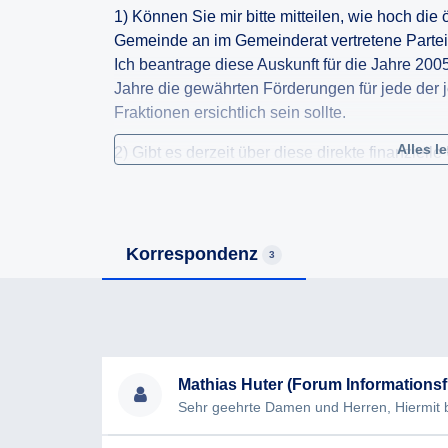
1) Können Sie mir bitte mitteilen, wie hoch die 
Gemeinde an im Gemeinderat vertretene Partei
Ich beantrage diese Auskunft für die Jahre 2005
Jahre die gewährten Förderungen für jede der j
Fraktionen ersichtlich sein sollte.
Alles l
2) Gibt es derzeit über diese direkte finanziel
und Leistungen für politische Parteien bzw. d
in Form von Räumlichkeiten, Büroinfrastruktu
Transportmitteln, oder Mitarbeitern/Vertragsbe
den vergangenen fünf Jahren? Wenn dies der Fal
Korrespondenz
3
darüber, woraus diese gewährten Förderungen
bestehen.
3) Gibt es Mittel für Schulungen bzw. Kurse vo
Gemeindevertreterverbänden? Falls ja, bitte ic
Mittel für die Jahre 2010 bis 2015. Darüber hina
Mathias Huter (Forum Informationsfr
entsprechenden Mittel im Budget verbucht sind