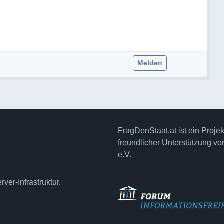
Melden
FragDenStaat.at ist ein Proje
freundlicher Unterstützung v
e.V.
ver-Infrastruktur.