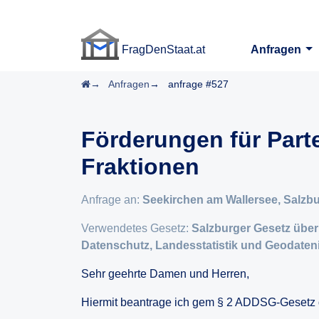
FragDenStaat.at
Anfragen
FragDenStaat.at
Startseite
Anfragen
anfrage #527
Förderungen für Part
Fraktionen
Anfrage an:
Seekirchen am Wallersee, Salzb
Verwendetes Gesetz:
Salzburger Gesetz übe
Datenschutz, Landesstatistik und Geodateni
Sehr geehrte Damen und Herren,
Hiermit beantrage ich gem § 2 ADDSG-Gesetz di