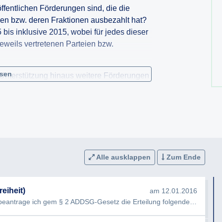
öffentlichen Förderungen sind, die die
en bzw. deren Fraktionen ausbezahlt hat?
 bis inklusive 2015, wobei für jedes dieser
eweils vertretenen Parteien bzw.
esen
le Unterstützung hinaus weitere Förderungen
eren Fraktionen durch die Gemeinde – etwa
r, Kommunikationsleistungen, APA-Zugang,
diensteten? Gab es derartige Leistungen in
l sein sollte, beantrage ich Auskunft
 bzw. Unterstützungen bestanden bzw.
Alle ausklappen
Zum Ende
n Gemeindevertretern bzw.
h um eine Aufstellung der ausbezahlten
us bitte ich um den Titel, unter dem die
eiheit)
am 12.01.2016
Sehr geehrte Damen und Herren, Hiermit beantrage ich gem § 2 ADDSG-Gesetz die Erteilung folgender Auskunft: 1) …
.