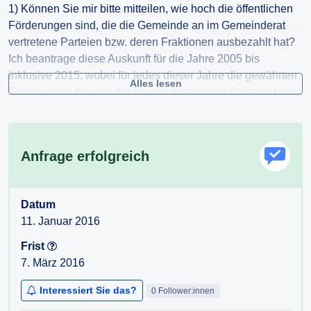
1) Können Sie mir bitte mitteilen, wie hoch die öffentlichen
Förderungen sind, die die Gemeinde an im Gemeinderat
vertretene Parteien bzw. deren Fraktionen ausbezahlt hat?
Ich beantrage diese Auskunft für die Jahre 2005 bis
inklusive 2015, wobei für jedes dieser Jahre die gewährten
Alles lesen
Förderungen für jede der jeweils vertretenen Parteien bzw.
Fraktionen ersichtlich sein sollte.
2) Gibt es derzeit über diese direkte finanzielle
Unterstützung hinaus weitere Förderungen und Leistungen
Anfrage erfolgreich
für politische Parteien bzw. deren Fraktionen durch die
Gemeinde – etwa in Form von Räumlichkeiten,
Büroinfrastruktur, Kommunikationsleistungen, APA-Zugang,
Datum
Transportmitteln, oder Mitarbeitern/Vertragsbediensteten?
11. Januar 2016
Gab es derartige Leistungen in den vergangenen fünf
Frist
Jahren? Wenn dies der Fall sein sollte, beantrage ich
7. März 2016
Auskunft darüber, woraus diese gewährten Förderungen
bzw. Unterstützungen bestanden bzw. bestehen.
Interessiert Sie das?
0 Follower:innen