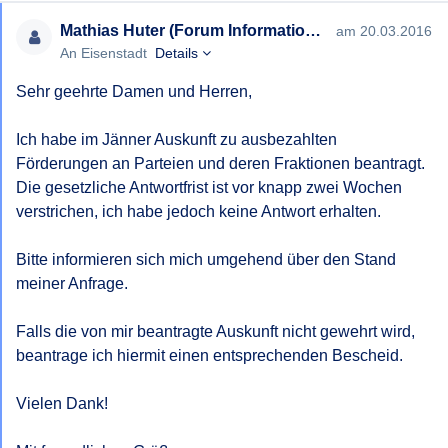
beantragten Auskunft beantrage ich die Ausstellung eines
Mathias Huter (Forum Informationsfreiheit)
am 20.03.2016
Bescheides gem § 4 Bgld. AISG. Sollten Kosten anfallen,
An Eisenstadt
Details
bitte ich um vorherige Absprache. Ich bitte weiters um
Informationen bezüglich eventuellen Bedingungen zur
Sehr geehrte Damen und Herren, 

Weiterverwendung der in der Antwort enthaltenen Daten.
Ich habe im Jänner Auskunft zu ausbezahlten 
Mit freundlichen Grüßen,
Förderungen an Parteien und deren Fraktionen beantragt. 
Die gesetzliche Antwortfrist ist vor knapp zwei Wochen 
verstrichen, ich habe jedoch keine Antwort erhalten. 

Bitte informieren sich mich umgehend über den Stand 
meiner Anfrage. 

Falls die von mir beantragte Auskunft nicht gewehrt wird, 
beantrage ich hiermit einen entsprechenden Bescheid. 

Vielen Dank! 
