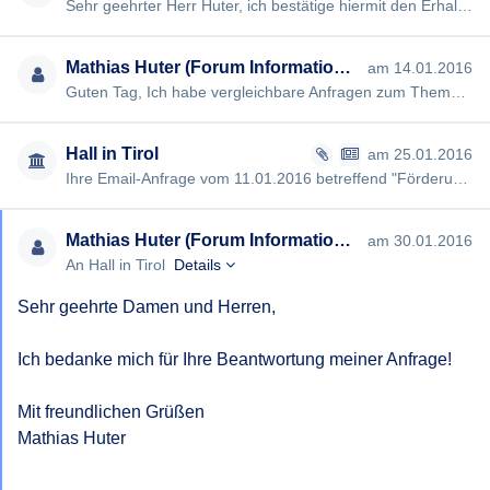
Sehr geehrter Herr Huter, ich bestätige hiermit den Erhalt Ihrer Email. Erlauben Sie in diesem Zusammenhang …
Sollten Kosten anfallen, bitte ich um vorherige Absprache.
Ich bitte weiters um Informationen bezüglich eventuellen
Mathias Huter (Forum Informationsfreiheit)
am 14.01.2016
Bedingungen zur Weiterverwendung der in der Antwort
Guten Tag, Ich habe vergleichbare Anfragen zum Thema Parteienfinanzierung an alle Landesverwaltungen sowie ausge…
enthaltenen Daten.
Mit freundlichen Grüßen,
Hall in Tirol
am 25.01.2016
Ihre Email-Anfrage vom 11.01.2016 betreffend "Förderungen für Partien bzw. deren Klubs" (Anfrage-Nr 502) [Text mit…
Mathias Huter (Forum Informationsfreiheit)
am 30.01.2016
An Hall in Tirol
Details
Sehr geehrte Damen und Herren,

Ich bedanke mich für Ihre Beantwortung meiner Anfrage!

Mit freundlichen Grüßen

Mathias Huter
