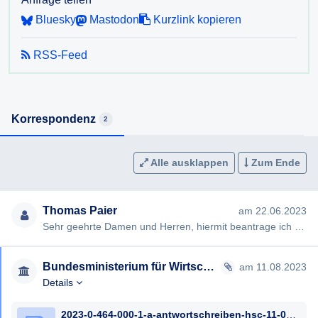
Kosten der Webseite?
Bluesky
Mastodon
Kurzlink kopieren
RSS-Feed
Korrespondenz
2
Alle ausklappen
Zum Ende
Thomas Paier
am 22.06.2023
Sehr geehrte Damen und Herren, hiermit beantrage ich gem §§ 2, 3 AuskunftspflichtG die Erteilung folgender Ausku…
Bundesministerium für Wirtschaft, Energie und Tourismus
am 11.08.2023
Details
2023-0-464-000-1-a-antwortschreiben-hsc-11-08-2023_geschwaerzt.pdf