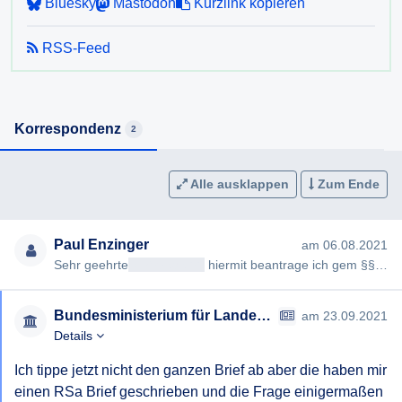
Bluesky
Mastodon
Kurzlink kopieren
RSS-Feed
Korrespondenz
2
Alle ausklappen
Zum Ende
Paul Enzinger
am 06.08.2021
Sehr geehrte
<< Anrede >>
hiermit beantrage ich gem §§ 2, 3 AuskunftspflichtG die Erteilung folgender Auskunft: W…
Bundesministerium für Landesverteidigung
am 23.09.2021
Details
Ich tippe jetzt nicht den ganzen Brief ab aber die haben mir 
einen RSa Brief geschrieben und die Frage einigermaßen 