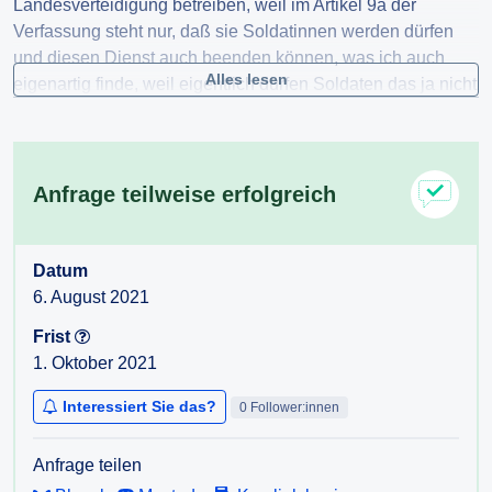
Landesverteidigung betreiben, weil im Artikel 9a der
Verfassung steht nur, daß sie Soldatinnen werden dürfen
und diesen Dienst auch beenden können, was ich auch
Alles lesen
eigenartig finde, weil eigentlich dürfen Soldaten das ja nicht
und Zivildienst dürfen Frauen ja nicht machen?
Anfrage teilweise erfolgreich
Datum
6. August 2021
Frist
1. Oktober 2021
Interessiert Sie das?
0 Follower:innen
Anfrage teilen