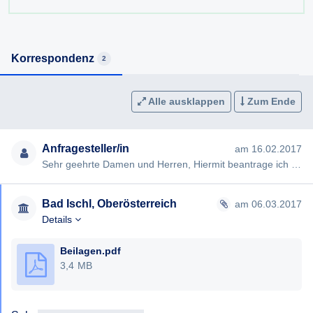
¹ diese können der, vom Stadtamt Bad Ischl erhaltenen,
Beilage² auf Seite 4 entnommen werden
²
https://fragdenstaat.at/files/foi/1966/…
³
http://www.ris.bka.gv.at/Dokumente/Vfgh…
Korrespondenz
2
https://www.land-oberoesterreich.gv.at/…
https://www.lvwg-ooe.gv.at/11166.htm
https://www.lvwg-ooe.gv.at/11861.htm
Alle ausklappen
Zum Ende
Anfragesteller/in
am 16.02.2017
Sehr geehrte Damen und Herren, Hiermit beantrage ich gem § 2 Oö. Auskunftspflicht-, Datenschutz- und Information…
Bad Ischl, Oberösterreich
am 06.03.2017
Details
Beilagen.pdf
3,4 MB