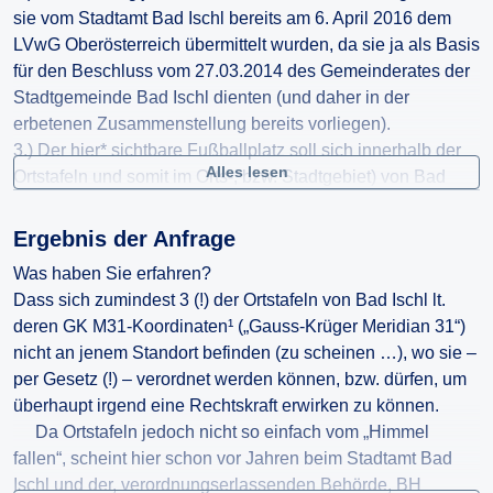
sie vom Stadtamt Bad Ischl bereits am 6. April 2016 dem
LVwG Oberösterreich übermittelt wurden, da sie ja als Basis
für den Beschluss vom 27.03.2014 des Gemeinderates der
Stadtgemeinde Bad Ischl dienten (und daher in der
erbetenen Zusammenstellung bereits vorliegen).
3.) Der hier* sichtbare Fußballplatz soll sich innerhalb der
Alles lesen
Ortstafeln und somit im Orts-, bzw. Stadtgebiet) von Bad
Ischl** befinden. Wie kann das nach § 53 Abs. 1 Zif. 17a
StVO 1960 rechtlich zulässig sein, wo die, in südliche
Ergebnis der Anfrage
Richtung verlaufende, Engleitenstraße doch nur durch
Was haben Sie erfahren?
gänzlich unverbautes (!) Gebiet führt und ein Gebiet –
Dass sich zumindest 3 (!) der Ortstafeln von Bad Ischl lt.
zumindest in Tirol*** – doch nur dann als verbaut
deren GK M31-Koordinaten¹ („Gauss-Krüger Meridian 31“)
angesehen werden darf, wenn die örtliche
nicht an jenem Standort befinden (zu scheinen …), wo sie –
Zusammengehörigkeit mehrerer Bauwerke leicht erkennbar
per Gesetz (!) – verordnet werden können, bzw. dürfen, um
ist.
überhaupt irgend eine Rechtskraft erwirken zu können.
___
Da Ortstafeln jedoch nicht so einfach vom „Himmel
*
https://maps.doris.at/?x=20908&y=28…
fallen“, scheint hier schon vor Jahren beim Stadtamt Bad
**
http://www.meinbezirk.at/resources/medi…
Ischl und der, verordnungserlassenden Behörde, BH