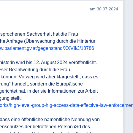
am 30.07.2024
der Expertengruppe die tatsächliche
llen
esprochenen Sachverhalt hat die Frau 
he Anfrage (Überwachung durch die Hintertür 
ww.parlament.gv.at/gegenstand/XXVII/J/18786
erin wird bis 12. August 2024 veröffentlicht. 
ieser Beantwortung durch die Frau 
 können. Vorweg wird aber klargestellt, dass es 
rung" handelt, sondern die Europäische 
richtet hat, in der sie Informationen zur Arbeit 
ng stellt: 
works/high-level-group-hlg-access-data-effective-law-enforceme
 dass eine öffentliche namentliche Nennung von 
enschutzes der betroffenen Person iSd des 