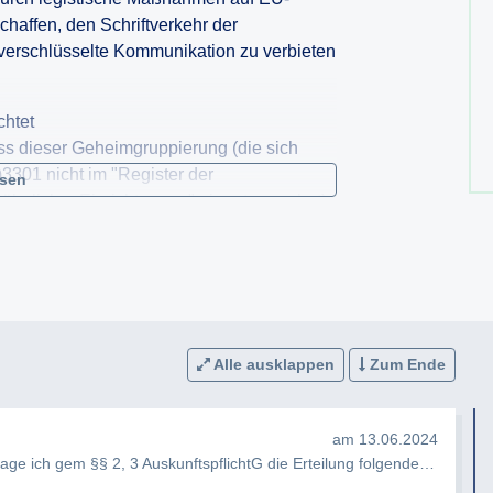
haffen, den Schriftverkehr der
verschlüsselte Kommunikation zu verbieten
chtet
ss dieser Geheimgruppierung (die sich
01 nicht im "Register der
esen
hnlicher Einrichtungen" eingetragen hat)
dienberichten als empört und überrascht
setz die Auskunft
Alle ausklappen
Zum Ende
reter des BMJ der "Hochrangige Gruppe für
erfolgung" angehört
isterin nichts von den Aktivitäten des
am 13.06.2024
e ich gem §§ 2, 3 AuskunftspflichtG die Erteilung folgender Auskunft…
ngen der Frau Bundesministerin zuwider