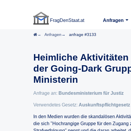
FragDenStaat.at
Anfragen
FragDenStaat.at
Startseite
Anfragen
anfrage #3133
Heimliche Aktivitäte
der Going-Dark Grup
Ministerin
Anfrage an:
Bundesministerium für Justiz
Verwendetes Gesetz:
Auskunftspflichtgesetz
In den Medien wurden die skandalösen Aktivität
die sich "Hochrangige Gruppe für den Zugang 
Strafverfolgung" nennt und die daran arbeitet