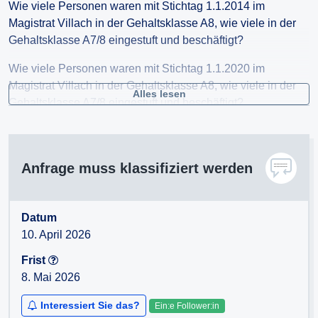
Wie viele Personen waren mit Stichtag 1.1.2014 im
Magistrat Villach in der Gehaltsklasse A8, wie viele in der
Gehaltsklasse A7/8 eingestuft und beschäftigt?
Wie viele Personen waren mit Stichtag 1.1.2020 im
Magistrat Villach in der Gehaltsklasse A8, wie viele in der
Alles lesen
Gehaltsklasse A7/8 eingestuft und beschäftigt?
Wie viele Personen waren mit Stichtag 1.1.2022 im
Magistrat Villach in der Gehaltsklasse A8, wie viele in der
Gehaltsklasse A7/8 eingestuft und beschäftigt?
Anfrage muss klassifiziert werden
Wie viele Personen waren mit Stichtag 1.1.2023 im
Magistrat Villach in der Gehaltsklasse A8, wie viele in der
Datum
Gehaltsklasse A7/8 eingestuft und beschäftigt?
10. April 2026
Wie viele Personen waren mit Stichtag 1.1.2024 im
Frist
Magistrat Villach in der Gehaltsklasse A8, wie viele in der
8. Mai 2026
Gehaltsklasse A7/8 eingestuft und beschäftigt?
Interessiert Sie das?
Ein:e Follower:in