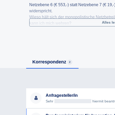
Netzebene 6 (€ 553,-) statt Netzebene 7 (€ 19,
widerspricht.
Wieso hält sich der monopolistische Netzbetre
Alles l
kann ich mich wehren?
Korrespondenz
2
Anfragesteller/in
Sehr
geehrteAntragsteller/in
hiermit beantrag