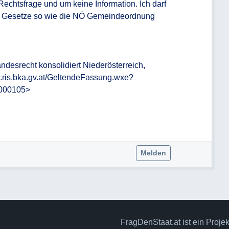
echtsfrage und um keine Information. Ich darf 
ten Gesetze so wie die NÖ Gemeindeordnung 
esrecht konsolidiert Niederösterreich, 
ris.bka.gv.at/GeltendeFassung.wxe?
00105>

Melden
FragDenStaat.at ist ein Proje