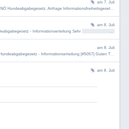
am 7. Juli
LAD1-SE-1042/446-2026, Hundeabgabe - NÖ Hundeabgabegesetz, Anfrage Informationsfreiheitsgesetz **Bitte beachten Si…
am 8. Juli
eabgabegesetz - Informationserteilung Sehr
geehrtAntragsteller/in
Es 
am 8. Juli
AW: Informationsbegehren betreffend NÖ Hundeabgabegesetz - Informationserteilung [#5057] Guten Tag
Antrags
am 8. Juli