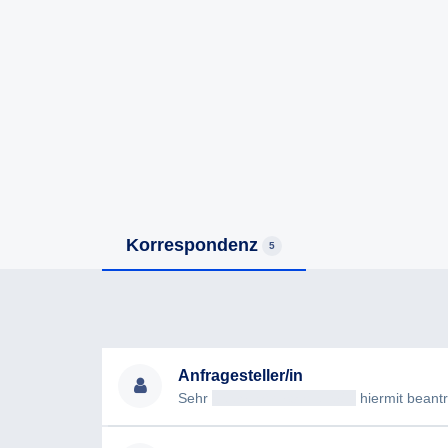
Korrespondenz
5
Anfragesteller/in
Sehr
geehrteAntragsteller/in
hiermit beantrag