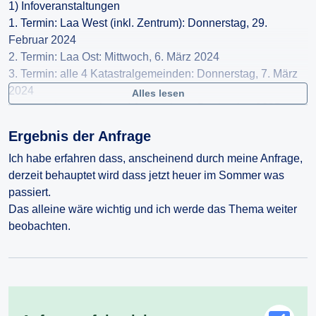
1) Infoveranstaltungen
1. Termin: Laa West (inkl. Zentrum): Donnerstag, 29.
Februar 2024
2. Termin: Laa Ost: Mittwoch, 6. März 2024
3. Termin: alle 4 Katastralgemeinden: Donnerstag, 7. März
2024
Alles lesen
Dort wurde von seitens A1 von einem Baubeginn 2025
gesprochen
Ergebnis der Anfrage
2) Am 5. Oktober 2023 wurde im Gemeinderat eine
Ich habe erfahren dass, anscheinend durch meine Anfrage,
Grundsatzvereinbarung Glasfaserinfrastruktur mit A1
derzeit behauptet wird dass jetzt heuer im Sommer was
beschlossen. Im Vertrag ist eine Bindung an A1 für 5 Jahre
passiert.
vorgesehen und im Falle des Ablaufs der
Das alleine wäre wichtig und ich werde das Thema weiter
5 Jahre eine automatische Verlängerung um weitere 5
beobachten.
Jahre.
3) Bis heute (Mai/2026) ist durch die A1 nichts im
nennenswerten Umfang erfolgt,
also 2,5 Jahre der ersten 5 Jahre sind bereits abgelaufen.