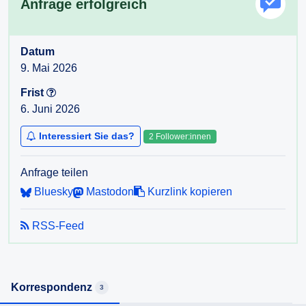
Anfrage erfolgreich
Frage:
Bis wann ist mit Baubeginn und Fertigstellung des
Glasfaserausbaus in Laa/Thaya zu rechnen, da ja ein
Datum
„vollflächiges schnelles Internet“ ein wesentlicher
9. Mai 2026
Wirtschaftsvorteil sein soll.
Frist
Des Weiteren ist im letzten Jahr durch die Netz-NÖ eine
6. Juni 2026
massive Erweiterung der Ortsnetztransformatoren erfolgt
und die Möglichkeit der Kostenreduktion durch
Interessiert Sie das?
2 Follower:innen
gemeinsame Grabungsarbeiten konnte mangels Stillstands
auf Seiten von A1 nicht genutzt werden.
Anfrage teilen
Bluesky
Mastodon
Kurzlink kopieren
RSS-Feed
Korrespondenz
3