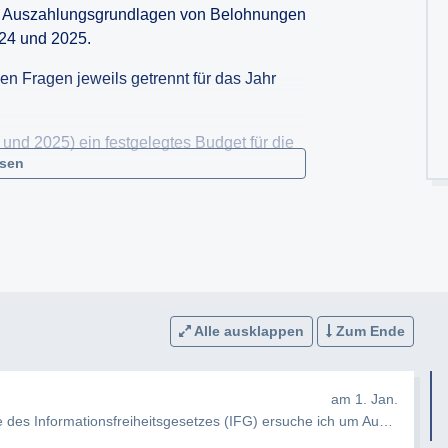
d Auszahlungsgrundlagen von Belohnungen
24 und 2025.
n Fragen jeweils getrennt für das Jahr
und 2025) ein festgelegtes Budget für die
esen
t oder Quartalsbudget handelt
samte BKA ist (Angabe in Euro)
ach Organisationseinheiten verwaltet wird
Abteilung bzw. welches Referat in welcher
arbeiter auszahlen kann?
Alle ausklappen
Zum Ende
am 1. Jan.
s Informationsfreiheitsgesetzes (IFG) ersuche ich um Auskunft zu den…
ert sind (z. B. Erlass, Richtlinie, interne