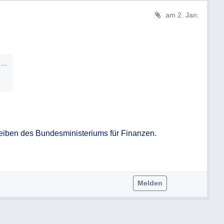
gt (z. B. Anzahl der Bediensteten,
am 2. Jan.
 besteht, ersuche ich um Darstellung, wie
onsten erfolgt.
2026-0-000-880-2-a-erledigung-02-01-2026-namename.pdf
ende Belohnungsbudget für folgende
hreiben des Bundesministeriums für Finanzen.

he in Euro sowie – sofern zutreffend – um
ch oder quartalsweise zugeteilt werden.
ende Belohnungsbudget für die einzelnen
Melden