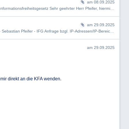
am 08.09.2025
INC000004628643: Auskunft gemäß § 7ff Informationsfreiheitsgesetz Sehr geehrter Herr Pfeifer, hiermit möchten wir…
am 29.09.2025
MA01-1282557-2025-2-Antwortschreiben - Sebastian Pfeifer - IFG Anfrage bzgl. IP-Adressen/IP-Bereiche von diversen …
am 29.09.2025
 mir direkt an die KFA wenden.
