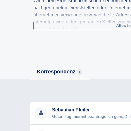
Wien, dem Arbeitsmedizinischen Zentrum der 
nachgeordneten Dienststellen oder Unternehmen
übernehmen verwendet bzw. welche IP-Adresse
Internetprovidern den gennanten Stellen zugew
Alles l
Stelle/Unternehmen?
Für den Fall einer Informationsverweigerung b
§ 11 IFG.
Mit freundlichen Grüßen
Korrespondenz
4
Sebastian Pfeifer