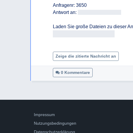
Anfragenr: 3650

Antwort an: 
<<E-Mail-Adresse>>
https://fragdenstaat.at/a/3650/
Zeige die zitierte Nachricht an
0 Kommentare
Impressum
Nutzungsbedingungen
Datenschutzerklärung