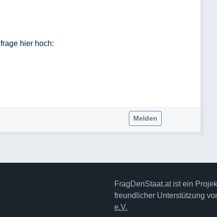
Melden
FragDenStaat.at ist ein Proje
freundlicher Unterstützung v
e.V.