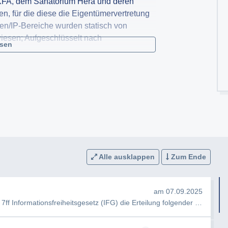
KFA, dem Sanatorium Hera und deren
, für die diese die Eigentümervertretung
n/IP-Bereiche wurden statisch von
iesen; Aufgeschlüsselt nach
esen
eantrage ich hiermit einen Bescheid gemäß
Alle ausklappen
Zum Ende
am 07.09.2025
Guten Tag, hiermit beantrage ich gemäß § 7ff Informationsfreiheitsgesetz (IFG) die Erteilung folgender Informatio…