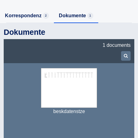
Korrespondenz
Dokumente
2
1
Dokumente
1 documents
Suc
beskdatenstze