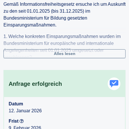
Gemäß Informationsfreiheitsgesetz ersuche ich um Auskunft
zu den seit 01.01.2025 (bis 31.12.2025) im
Bundesministerium für Bildung gesetzten
Einsparungsmaßnahmen.
1. Welche konkreten Einsparungsmaßnahmen wurden im
Bundesministerium für europäische und internationale
Angelegenheiten seit 01.01.2025 umgesetzt oder
Alles lesen
beschlossen?
2. In welcher Höhe wurden seit 01.01.2025 bis zum
31.12.2025 erzielt?
Anfrage erfolgreich
3. Gab es seit 01.01.2025 Einsparungen im
Personalbereich?
•z. B. Aufnahmestopps, Nichtnachbesetzungen, Reduktion
Datum
von Überstunden, Reduktion von Belohnungen/ Prämien
12. Januar 2026
4. Haben sich die geleisteten bzw. ausbezahlten
Frist
Überstunden im Jahr 2025 im Vergleich zu 2024 reduziert?
9. Februar 2026