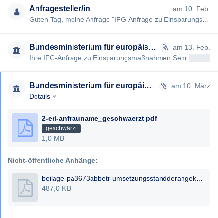
Anfragesteller/in
am 10. Feb.
8. Sind für das Jahr 2026 weitere Einsparungsmaßnahmen
Guten Tag, meine Anfrage "IFG-Anfrage zu Einsparungsmaßnahmen im Bundesministerium für europäische und internatio…
geplant?
•Falls ja, in welchen Bereichen?
Bundesministerium für europäische und internationale Angelegenheiten
am 13. Feb.
Ihre IFG-Anfrage zu Einsparungsmaßnahmen Sehr
geehrtAntragsteller/in
Ich danke Ihnen im Voraus für die Bearbeitung meiner
Anfrage und ersuche um fristgerechte Beantwortung im
Sinne des § 8 IFG.
Bundesministerium für europäische und internationale Angelegenheiten
am 10. März
Details
Mit freundlichen Grüßen
2-erl-anfrauname_geschwaerzt.pdf
geschwärzt
1,0 MB
Nicht-öffentliche Anhänge:
beilage-pa3673abbetr-umsetzungsstandderangekndigteneinsparungenaufministerienebene.pdf
487,0 KB