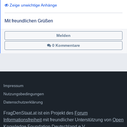
Zeige unwichtige Anhänge
Mit freundlichen Grüßen
Melden
0 Kommentare
Impressum
Nutzungsbedingungen
Datenschutzerklärung
FragDenStaat.at ist ein Projekt des
Forum
Informationsfreiheit
mit freundlicher Unterstützung von
Open
Knowledge Foundation Deutschland e.V.