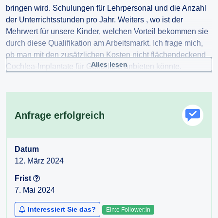
bringen wird. Schulungen für Lehrpersonal und die Anzahl
der Unterrichtsstunden pro Jahr. Weiters , wo ist der
Mehrwert für unsere Kinder, welchen Vorteil bekommen sie
durch diese Qualifikation am Arbeitsmarkt. Ich frage mich,
ob man mit den zusätzlichen Kosten nicht flächendeckend
Alles lesen
Cochlea-Implantate für Gehörlose anbieten könnte.
Immerhin reden wir davon, dass 100% der Österreicher eine
Sprache erlernen sollen die von lediglich von ~1%
verwendet wird. Bitte bringen erklären sie mir die Motivation
dafür.
Anfrage erfolgreich
Datum
12. März 2024
Frist
7. Mai 2024
Interessiert Sie das?
Ein:e Follower:in