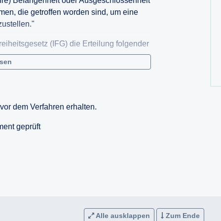
hre) Befangenheit oder Ausgeschlossenheit
n, die getroffen worden sind, um eine
ustellen."
reiheitsgesetz (IFG) die Erteilung folgender
esen
efangenheit oder Ausgeschlossenheit des
a GmbH gegenüber der
ntur (LGA) begründen könnten sowie alle
vor dem Verfahren erhalten.
 getroffen worden sind, um eine
ustellen.
ment geprüft
hst direkte Zugänglichmachung der
laut.
 Fall (siehe
r politischen Tragweite und dem
e und unabhängige Prüfung des Umgangs
tz IFG zu beachten.
Alle ausklappen
Zum Ende