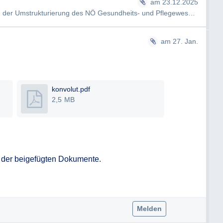
am 23.12.2025
Sehr geehrter Herr Steinhammer, im Zuge der Umstrukturierung des NÖ Gesundheits- und Pflegewesens ist die NÖ Lan…
am 27. Jan.
konvolut.pdf
2,5 MB
 der beigefügten Dokumente.

Melden