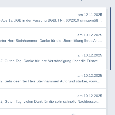
Informationen aus Ihrer Sicht aus einer
ung) oder aus einer unternehmerischen
am 12.11.2025
welche Verfahrensregeln aus Ihrer Sicht zur
Guten Tag, nach § 35 NÖ LGA-G gilt § 270 Abs 1a UGB in der Fassung BGBl. I Nr. 63/2019 sinngemäß. Hierin wird im…
efügt.
am 10.12.2025
Information zur Fristerstreckung Sehr geehrter Herr Steinhammer! Danke für die Übermittlung Ihres Antrags auf Inf…
am 10.12.2025
AW: Information zur Fristerstreckung [#4062] Guten Tag, Danke für Ihre Verständigung über die Fristverlängerung. …
am 10.12.2025
AW: Information zur Fristerstreckung [#4062] Sehr geehrter Herr Steinhammer! Aufgrund starker, vorweihnachtlicher…
am 10.12.2025
AW: Information zur Fristerstreckung [#4062] Guten Tag, vielen Dank für die sehr schnelle Nachbesserung der Frist…