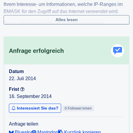
Ihrem Interesse- um Informationen, welche IP-Ranges im
BMASK für den Zugriff auf das Internet verwendet wird.
Alles lesen
Da es sich hierbei nicht um sicherheitsrelevante
Informationen handelt, und ein solches Projekt bereits in
vielen Ländern erfolgreich arbeitet, hoffen wir auf ihre
baldige Antwort.
Anfrage erfolgreich
Datum
22. Juli 2014
Frist
16. September 2014
Interessiert Sie das?
0 Follower:innen
Anfrage teilen
Bluesky
Mastodon
Kurzlink kopieren