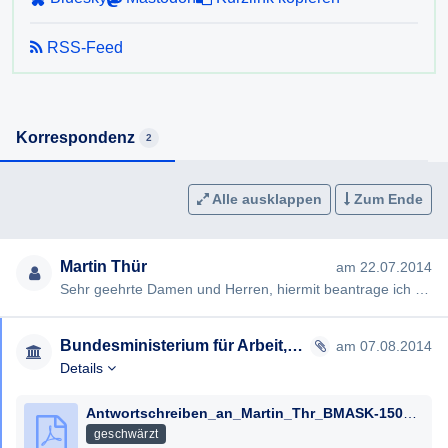
RSS-Feed
Korrespondenz
2
Alle ausklappen
Zum Ende
Martin Thür
am 22.07.2014
Sehr geehrte Damen und Herren, hiermit beantrage ich gem §§ 2, 3 AuskunftspflichtG die Erteilung folgender Ausku…
Bundesministerium für Arbeit, Soziales, Gesundheit, Pflege und Konsumentenschutz
am 07.08.2014
Details
Antwortschreiben_an_Martin_Thr_BMASK-15003_0026-I_B_8_2014_07.08.2014__geschwaerzt.pdf
geschwärzt