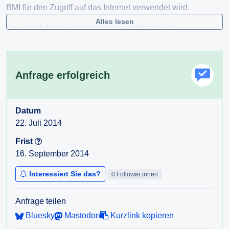
BMI für den Zugriff auf das Internet verwendet wird.
Alles lesen
Da es sich hierbei nicht um sicherheitsrelevante
Informationen handelt, und ein solches Projekt bereits in
vielen Ländern erfolgreich arbeitet, hoffen wir auf ihre
baldige Antwort.
Anfrage erfolgreich
Datum
22. Juli 2014
Frist
16. September 2014
Interessiert Sie das?
0 Follower:innen
Anfrage teilen
Bluesky
Mastodon
Kurzlink kopieren