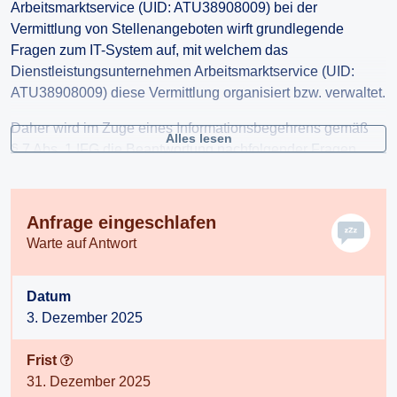
Arbeitsmarktservice (UID: ATU38908009) bei der
Vermittlung von Stellenangeboten wirft grundlegende
Fragen zum IT-System auf, mit welchem das
Dienstleistungsunternehmen Arbeitsmarktservice (UID:
ATU38908009) diese Vermittlung organisiert bzw. verwaltet.
Daher wird im Zuge eines Informationsbegehrens gemäß
Alles lesen
§ 7 Abs. 1 IFG die Beantwortung nachfolgender Fragen
begehrt.
1) Wieviele und welche Entitäten sind in der dem IT-System
(zur Vermittlung von Stellenangeboten) des
Anfrage eingeschlafen
Dienstleistungsunternehmens Arbeitsmarktservice (UID:
Warte auf Antwort
ATU38908009) zugrunde liegenden Datenbankstruktur
abgebildet?
Datum
Es wird höflichst um Zugang zu einer Liste dieser Entitäten
3. Dezember 2025
mit all ihren Attributen ersucht!
2) Wie sind die Entitäten der dem IT-System (zur
Frist
Vermittlung von Stellenangeboten) des
31. Dezember 2025
Dienstleistungsunternehmens Arbeitsmarktservice (UID: