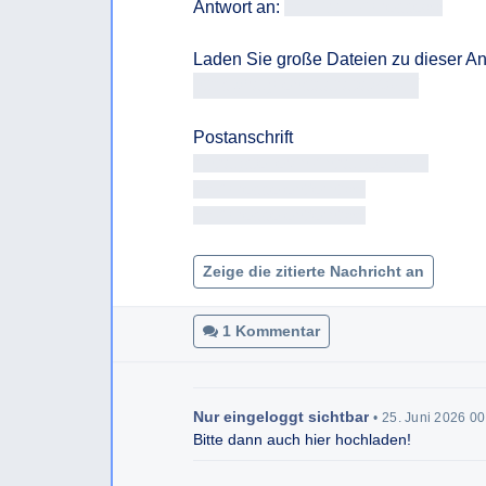
Antwort an: 
<<E-Mail-Adresse>>
https://fragdenstaat.at/a/4892/
Antragsteller/in Antragsteller/in

<< Adresse entfernt >>

<< Adresse entfernt >>

Zeige die zitierte Nachricht an
1 Kommentar
Nur eingeloggt sichtbar
•
25. Juni 2026 00
Bitte dann auch hier hochladen!