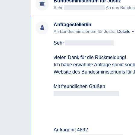
Bundesministerium für Justiz
Sehr
geehrtAntragsteller/in
An das Bundesmini
Anfragesteller/in
An Bundesministerium für Justiz
Details
Sehr 
geehrteAntragsteller/in
vielen Dank für die Rückmeldung!

Ich habe erwähnte Anfrage somit soebe
Website des Bundesministeriums für Ju
Antragsteller/in Antragsteller/in
Anfragenr: 4892
