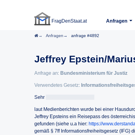
FragDenStaat.at
Anfragen
FragDenStaat.at
Startseite
Anfragen
anfrage #4892
Jeffrey Epstein/Mariu
Anfrage an:
Bundesministerium für Justiz
Verwendetes Gesetz:
Informationsfreiheitsge
Sehr
geehrteAntragsteller/in
laut Medienberichten wurde bei einer Hausdu
Jeffrey Epsteins ein Reisepass des österreichi
gefunden (siehe u.a hier:
https://www.derstand
gemäß § 7ff Informationsfreiheitsgesetz (IFG) di