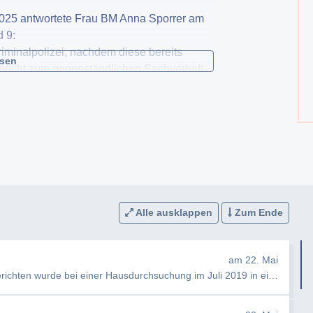
2025 antwortete Frau BM Anna Sporrer am
d 9:
iminalpolizei, nachdem diese bereits
esen
Bericht zum gegenständlichen Sachverhalt
ie Staatsanwaltschaft einen Verdacht gegen
lschung besonders geschützter Urkunden
verfahren schließlich infolge des Todes
rde." (Quelle:
Alle ausklappen
Zum Ende
lung des genannten Berichts zum
eantrage ich hiermit einen Bescheid gemäß
am 22. Mai
hten wurde bei einer Hausdurchsuchung im Juli 2019 in einem Anwesen …