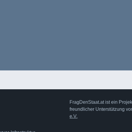
FragDenStaat.at ist ein Proje
freundlicher Unterstützung v
e.V.