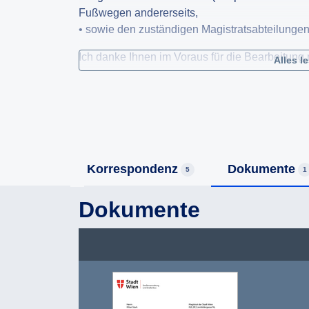
Fußwegen andererseits,
• sowie den zuständigen Magistratsabteilungen
Ich danke Ihnen im Voraus für die Bearbeitung
Alles l
Korrespondenz
Dokumente
5
1
Dokumente