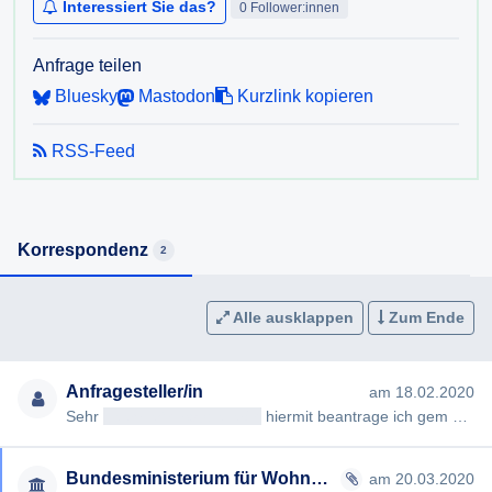
Interessiert Sie das?
0 Follower:innen
Anfrage teilen
Bluesky
Mastodon
Kurzlink kopieren
RSS-Feed
Korrespondenz
2
Alle ausklappen
Zum Ende
Anfragesteller/in
am 18.02.2020
Sehr
geehrteAntragsteller/in
hiermit beantrage ich gem §§ 2, 3 AuskunftspflichtG die Erteilung folgender Auskunft…
Bundesministerium für Wohnen, Kunst, Kultur, Medien und Sport
am 20.03.2020