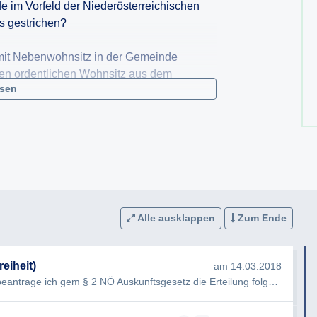
e im Vorfeld der Niederösterreichischen
s gestrichen?
 mit Nebenwohnsitz in der Gemeinde
en ordentlichen Wohnsitz aus dem
esen
der Gemeinde waren bei der Landtagswahl
suche mit Betroffenen wurden durchgeführt
lung, ob ein „ordentlicher Wohnsitz“
igt war?
Alle ausklappen
Zum Ende
hung aus dem Wählerregister informiert?
eiheit)
am 14.03.2018
er NÖ Landtagswahlordnung trafen bei der
Sehr geehrte Damen und Herren, hiermit beantrage ich gem § 2 NÖ Auskunftsgesetz die Erteilung folgender Auskunft…
de stattgegeben?