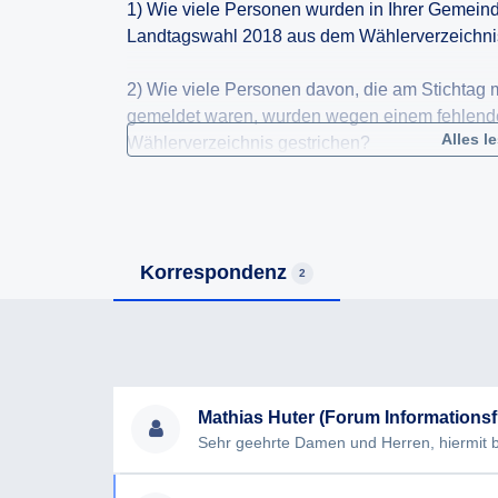
1) Wie viele Personen wurden in Ihrer Gemeind
Landtagswahl 2018 aus dem Wählerverzeichni
2) Wie viele Personen davon, die am Stichtag
gemeldet waren, wurden wegen einem fehlend
Alles l
Wählerverzeichnis gestrichen?
3) Wie viele Personen mit Nebenwohnsitz in 
2018 wahlberechtigt?
Korrespondenz
2
4) Welche Ermittlungsverfahren und Kontaktver
und nach welchen Kriterien erfolgte die Beurtei
bestand und die betroffene Person wahlberecht
5) Wie viele Betroffene wurden über die Streic
Mathias Huter (Forum Informationsfr
6) Wie viele Berichtigungsanträge gem. §28 d
Gemeinde ein? Wie vielen dieser Anträge wur