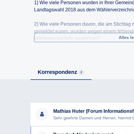
1) Wie viele Personen wurden in Ihrer Gemeind
Landtagswahl 2018 aus dem Wählerverzeichni
2) Wie viele Personen davon, die am Stichtag
gemeldet waren, wurden wegen einem fehlend
Alles l
Wählerverzeichnis gestrichen?
3) Wie viele Personen mit Nebenwohnsitz in 
2018 wahlberechtigt?
Korrespondenz
2
4) Welche Ermittlungsverfahren und Kontaktver
und nach welchen Kriterien erfolgte die Beurtei
bestand und die betroffene Person wahlberecht
5) Wie viele Betroffene wurden über die Streic
Mathias Huter (Forum Informationsfr
6) Wie viele Berichtigungsanträge gem. §28 d
Gemeinde ein? Wie vielen dieser Anträge wur