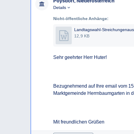
Poysdorf, Niederösterreich
Ich erlaube, darauf hinzuweisen, dass nach § 
Details
rasch, spätestens aber innerhalb von acht Wo
Nicht-öffentliche Anhänge:
Auskunftsersuchens erteilt werden muss. Kann d
erteilt werden, so muss der Auskunftssuchende
Auskunftsersuchen innerhalb dieser Frist nicht e
12,9 KB
zu begründen.
Ich bitte, soweit möglich, um eine Beantwortun
Sehr geehrter Herr Huter!

Für den Fall, dass Sie die begehrte Auskunft ni
wollen oder können beantrage ich bereits jetzt
Bescheides gem § 6 NÖ AuskunftsG.
Bezugnehmend auf Ihre email vom 15 .
Mit freundlichen Grüßen,
Marktgemeinde Herrnbaumgarten in der
Mit freundlichen Grüßen