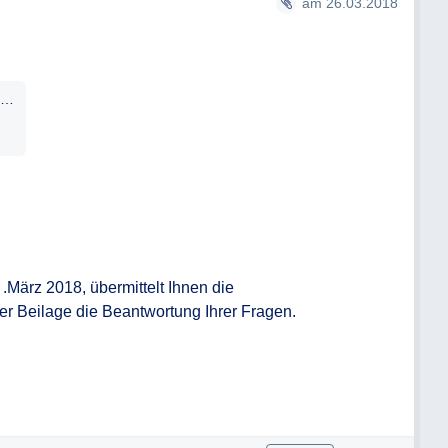
am 26.03.2018
4 NÖ AuskunftsG die Auskunft möglichst
chen nach Einlangen des
ie Auskunft innerhalb dieser Frist nicht
 darüber informiert werden. Wird dem
Landtagswahl-StreichungenausWhlerregister.docx
ntsprochen, so ist dies in der Information
g per Email.
cht oder nicht in vollem Umfang erteilen
 die Ausstellung eines negativen
März 2018, übermittelt Ihnen die

 Beilage die Beantwortung Ihrer Fragen. 
