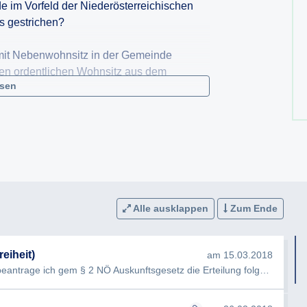
e im Vorfeld der Niederösterreichischen
s gestrichen?
 mit Nebenwohnsitz in der Gemeinde
en ordentlichen Wohnsitz aus dem
esen
der Gemeinde waren bei der Landtagswahl
suche mit Betroffenen wurden durchgeführt
lung, ob ein „ordentlicher Wohnsitz“
igt war?
Alle ausklappen
Zum Ende
hung aus dem Wählerregister informiert?
eiheit)
am 15.03.2018
er NÖ Landtagswahlordnung trafen bei der
Sehr geehrte Damen und Herren, hiermit beantrage ich gem § 2 NÖ Auskunftsgesetz die Erteilung folgender Auskunft…
de stattgegeben?